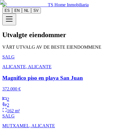
TS Home Inmobiliaria
ES
EN
NL
SV
Utvalgte eiendommer
VÅRT UTVALG AV DE BESTE EIENDOMMENE
SALG
ALICANTE, ALICANTE
Magnífico piso en playa San Juan
372.000 €
2
2
162 m²
SALG
MUTXAMEL, ALICANTE