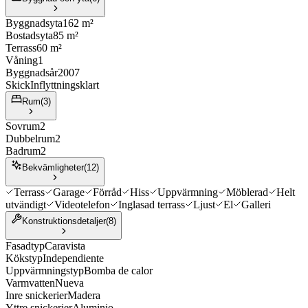
Byggnadsyta
162 m²
Bostadsyta
85 m²
Terrass
60 m²
Våning
1
Byggnadsår
2007
Skick
Inflyttningsklart
Rum
(
3
)
Sovrum
2
Dubbelrum
2
Badrum
2
Bekvämligheter
(
12
)
Terrass
Garage
Förråd
Hiss
Uppvärmning
Möblerad
Helt
utvändigt
Videotelefon
Inglasad terrass
Ljust
El
Galleri
Konstruktionsdetaljer
(
8
)
Fasadtyp
Caravista
Kökstyp
Independiente
Uppvärmningstyp
Bomba de calor
Varmvatten
Nueva
Inre snickerier
Madera
Yttre snickerier
Aluminio