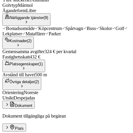
Golvtyp
Mármol
Ägandeform
Libre
Närliggande tjänster
(
9
)
Bostadsområde
Köpcentrum
Spårvagn
Buss
Skolor
Golf
Lekplatser
Mataffärer
Parker
Kostnader
(
2
)
Gemensamma avgifter
324 € per kvartal
Fastighetsskatt
432 €
Platsegenskaper
(
1
)
Avstånd till havet
500 m
Övriga detaljer
(
2
)
Orientering
Noreste
Utsikt
Despejadas
Dokument
Dokument tillgängliga på begäran
Plats