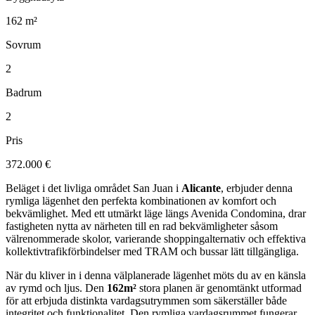
162 m²
Sovrum
2
Badrum
2
Pris
372.000 €
Beläget i det livliga området San Juan i
Alicante
, erbjuder denna
rymliga lägenhet den perfekta kombinationen av komfort och
bekvämlighet. Med ett utmärkt läge längs Avenida Condomina, drar
fastigheten nytta av närheten till en rad bekvämligheter såsom
välrenommerade skolor, varierande shoppingalternativ och effektiva
kollektivtrafikförbindelser med TRAM och bussar lätt tillgängliga.
När du kliver in i denna välplanerade lägenhet möts du av en känsla
av rymd och ljus. Den
162m²
stora planen är genomtänkt utformad
för att erbjuda distinkta vardagsutrymmen som säkerställer både
integritet och funktionalitet. Den rymliga vardagsrummet fungerar