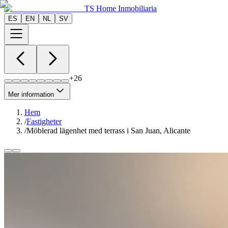
TS Home Inmobiliaria
ES
EN
NL
SV
+
26
Mer information
Hem
/
Fastigheter
/
Möblerad lägenhet med terrass i San Juan, Alicante