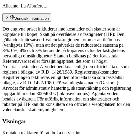
Alicante, La Albufereta
Juridisk information
Det angivna priset inkluderar inte kostnader och skatter som är
kopplade till köpet: Skatt på överlåtelse av fastigheter (ITP): Den
gällande skattesatsen i Valencia-regionen kommer att tillämpas
(vanligtvis 10%), utan att det påverkar de reducerade satserna på
8%, 6%, 4% och 3% beroende på köparens och/eller fastighetens
personliga omständigheter. Skatten beräknas på det Katastrala
Referensvärdet eller försäljningspriset, det som är högst.
Notariatskostnader: Arvodet beräknas enligt den officiella taxa som
regleras i bilaga/, av R.D. 1426/1989. Registreringskostnader:
Registreringen faktureras enligt den officiella taxa som fastställs i
bilaga/, av R.D. 1427/1989. Förvaltningskostnader (Gestoría):
Arvodet för administrativ hantering, skatteavräkning och registrering
uppgår till mellan 300/400 € (inklusive moms). Agentarvoden:
betalas av ägaren. För utförlig information om skattesatser och
rabatter på ITP kan du konsultera den officiella webbplatsen för den
valencianska skattemyndigheten.
Visningar
Kontakta mäklaren för att boka en visning