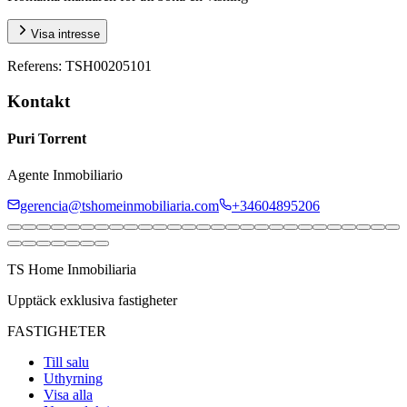
Visa intresse
Referens
:
TSH00205101
Kontakt
Puri Torrent
Agente Inmobiliario
gerencia@tshomeinmobiliaria.com
+34604895206
TS Home Inmobiliaria
Upptäck exklusiva fastigheter
FASTIGHETER
Till salu
Uthyrning
Visa alla