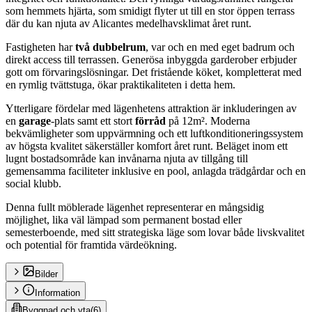
som hemmets hjärta, som smidigt flyter ut till en stor öppen terrass
där du kan njuta av Alicantes medelhavsklimat året runt.
Fastigheten har
två dubbelrum
, var och en med eget badrum och
direkt access till terrassen. Generösa inbyggda garderober erbjuder
gott om förvaringslösningar. Det fristående köket, kompletterat med
en rymlig tvättstuga, ökar praktikaliteten i detta hem.
Ytterligare fördelar med lägenhetens attraktion är inkluderingen av
en
garage
-plats samt ett stort
förråd
på 12m². Moderna
bekvämligheter som uppvärmning och ett luftkonditioneringssystem
av högsta kvalitet säkerställer komfort året runt. Beläget inom ett
lugnt bostadsområde kan invånarna njuta av tillgång till
gemensamma faciliteter inklusive en pool, anlagda trädgårdar och en
social klubb.
Denna fullt möblerade lägenhet representerar en mångsidig
möjlighet, lika väl lämpad som permanent bostad eller
semesterboende, med sitt strategiska läge som lovar både livskvalitet
och potential för framtida värdeökning.
Bilder
Information
Byggnad och yta
(
6
)