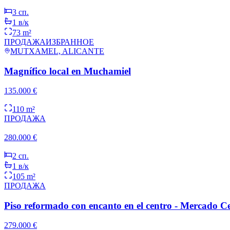
3
сп.
1
в/к
73 m²
ПРОДАЖА
ИЗБРАННОЕ
MUTXAMEL, ALICANTE
Magnífico local en Muchamiel
135.000 €
110 m²
ПРОДАЖА
280.000 €
2
сп.
1
в/к
105 m²
ПРОДАЖА
Piso reformado con encanto en el centro - Mercado C
279.000 €