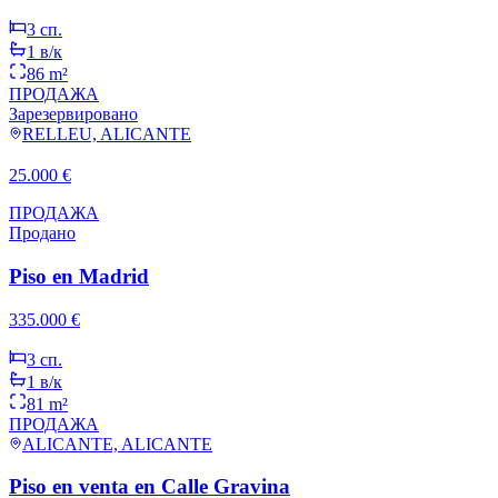
3
сп.
1
в/к
86 m²
ПРОДАЖА
Зарезервировано
RELLEU, ALICANTE
25.000 €
ПРОДАЖА
Продано
Piso en Madrid
335.000 €
3
сп.
1
в/к
81 m²
ПРОДАЖА
ALICANTE, ALICANTE
Piso en venta en Calle Gravina