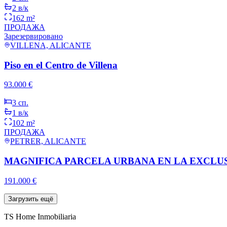
2
в/к
162 m²
ПРОДАЖА
Зарезервировано
VILLENA, ALICANTE
Piso en el Centro de Villena
93.000 €
3
сп.
1
в/к
102 m²
ПРОДАЖА
PETRER, ALICANTE
MAGNIFICA PARCELA URBANA EN LA EXCLU
191.000 €
Загрузить ещё
TS Home Inmobiliaria