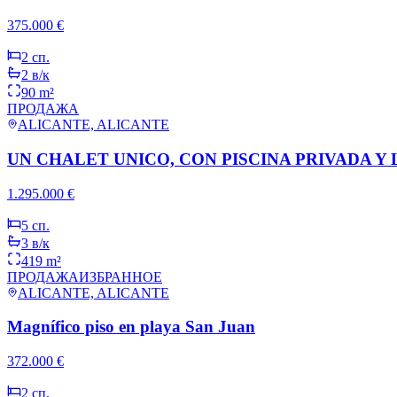
375.000 €
2
сп.
2
в/к
90 m²
ПРОДАЖА
ALICANTE, ALICANTE
UN CHALET UNICO, CON PISCINA PRIVADA Y
1.295.000 €
5
сп.
3
в/к
419 m²
ПРОДАЖА
ИЗБРАННОЕ
ALICANTE, ALICANTE
Magnífico piso en playa San Juan
372.000 €
2
сп.