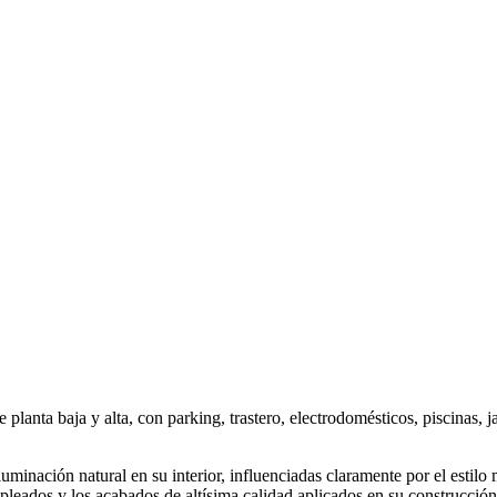
e planta baja y alta, con parking, trastero, electrodomésticos, piscinas, 
uminación natural en su interior, influenciadas claramente por el estil
leados y los acabados de altísima calidad aplicados en su construcción,