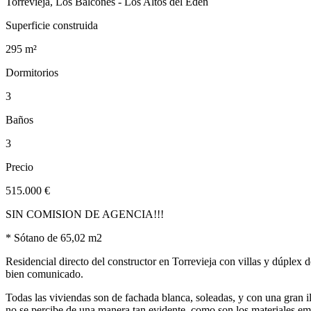
Torrevieja, Los Balcones - Los Altos del Edén
Superficie construida
295 m²
Dormitorios
3
Baños
3
Precio
515.000 €
SIN COMISION DE AGENCIA!!!
* Sótano de 65,02 m2
Residencial directo del constructor en Torrevieja con villas y dúplex d
bien comunicado.
Todas las viviendas son de fachada blanca, soleadas, y con una gran il
no se percibe de una manera tan evidente, como son los materiales emp