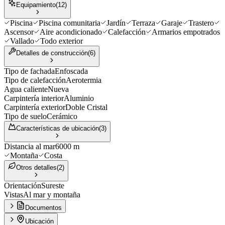
Equipamiento
(
12
)
Piscina
Piscina comunitaria
Jardín
Terraza
Garaje
Trastero
Ascensor
Aire acondicionado
Calefacción
Armarios empotrados
Vallado
Todo exterior
Detalles de construcción
(
6
)
Tipo de fachada
Enfoscada
Tipo de calefacción
Aerotermia
Agua caliente
Nueva
Carpintería interior
Aluminio
Carpintería exterior
Doble Cristal
Tipo de suelo
Cerámico
Características de ubicación
(
3
)
Distancia al mar
6000 m
Montaña
Costa
Otros detalles
(
2
)
Orientación
Sureste
Vistas
Al mar y montaña
Documentos
Ubicación