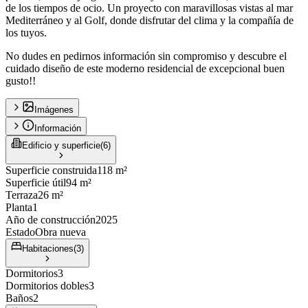
de los tiempos de ocio. Un proyecto con maravillosas vistas al mar
Mediterráneo y al Golf, donde disfrutar del clima y la compañía de
los tuyos.
No dudes en pedirnos información sin compromiso y descubre el
cuidado diseño de este moderno residencial de excepcional buen
gusto!!
Imágenes
Información
Edificio y superficie
(
6
)
Superficie construida
118 m²
Superficie útil
94 m²
Terraza
26 m²
Planta
1
Año de construcción
2025
Estado
Obra nueva
Habitaciones
(
3
)
Dormitorios
3
Dormitorios dobles
3
Baños
2