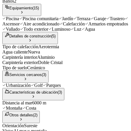
Baños
2
Equipamiento
(
15
)
Piscina
Piscina comunitaria
Jardín
Terraza
Garaje
Trastero
Ascensor
Aire acondicionado
Calefacción
Armarios empotrados
Vallado
Todo exterior
Luminoso
Luz
Agua
Detalles de construcción
(
5
)
Tipo de calefacción
Aerotermia
Agua caliente
Nueva
Carpintería interior
Aluminio
Carpintería exterior
Doble Cristal
Tipo de suelo
Cerámico
Servicios cercanos
(
3
)
Urbanización
Golf
Parques
Características de ubicación
(
3
)
Distancia al mar
6000 m
Montaña
Costa
Otros detalles
(
2
)
Orientación
Sureste
Vistas
Al mar y montaña