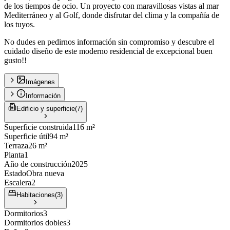
de los tiempos de ocio. Un proyecto con maravillosas vistas al mar
Mediterráneo y al Golf, donde disfrutar del clima y la compañía de
los tuyos.
No dudes en pedirnos información sin compromiso y descubre el
cuidado diseño de este moderno residencial de excepcional buen
gusto!!
Imágenes
Información
Edificio y superficie
(
7
)
Superficie construida
116 m²
Superficie útil
94 m²
Terraza
26 m²
Planta
1
Año de construcción
2025
Estado
Obra nueva
Escalera
2
Habitaciones
(
3
)
Dormitorios
3
Dormitorios dobles
3