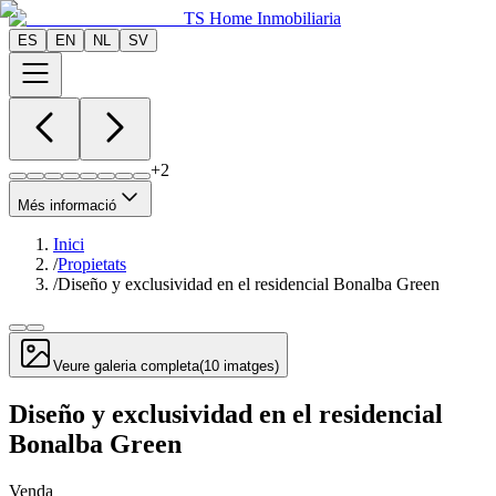
TS Home Inmobiliaria
ES
EN
NL
SV
+
2
Més informació
Inici
/
Propietats
/
Diseño y exclusividad en el residencial Bonalba Green
Veure galeria completa
(
10
imatges
)
Diseño y exclusividad en el residencial
Bonalba Green
Venda