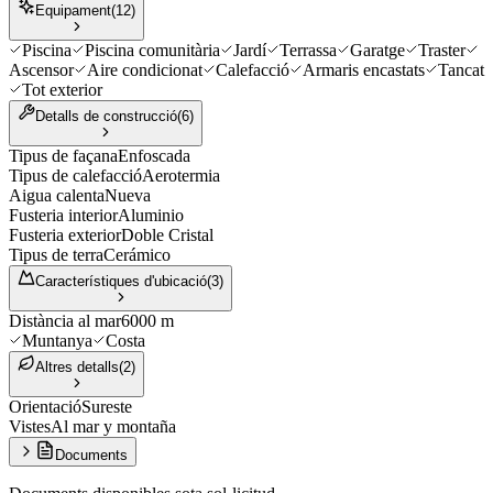
Equipament
(
12
)
Piscina
Piscina comunitària
Jardí
Terrassa
Garatge
Traster
Ascensor
Aire condicionat
Calefacció
Armaris encastats
Tancat
Tot exterior
Detalls de construcció
(
6
)
Tipus de façana
Enfoscada
Tipus de calefacció
Aerotermia
Aigua calenta
Nueva
Fusteria interior
Aluminio
Fusteria exterior
Doble Cristal
Tipus de terra
Cerámico
Característiques d'ubicació
(
3
)
Distància al mar
6000 m
Muntanya
Costa
Altres detalls
(
2
)
Orientació
Sureste
Vistes
Al mar y montaña
Documents