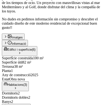
de los tiempos de ocio. Un proyecto con maravillosas vistas al mar
Mediterráneo y al Golf, donde disfrutar del clima y la compañía de
los tuyos.
No dudes en pedirnos información sin compromiso y descubre el
cuidado diseño de este moderno residencial de excepcional buen
gusto!!
Imatges
Informació
Edifici i superfície
(
6
)
Superfície construïda
100 m²
Superfície útil
82 m²
Terrassa
38 m²
Planta
1
Any de construcció
2025
Estat
Obra nova
Habitacions
(
3
)
Dormitoris
2
Dormitoris dobles
2
Banys
2